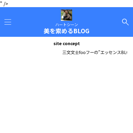
" />
ハートシーン
美を索めるBLOG
site concept
三文文士fooフーの”エッセンスBLOG”