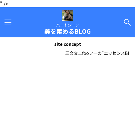
" />
ハートシーン
美を索めるBLOG
site concept
三文文士fooフーの”エッセンスBLOG”