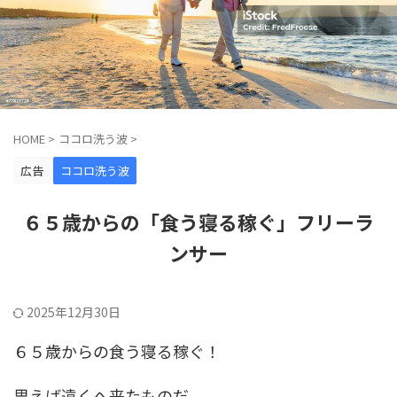
HOME
>
ココロ洗う波
>
広告
ココロ洗う波
６５歳からの「食う寝る稼ぐ」フリーラ
ンサー
2025年12月30日
６５歳からの食う寝る稼ぐ！
思えば遠くへ来たものだ。