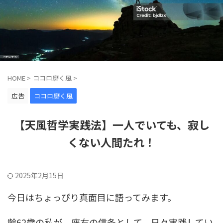
HOME
>
ココロ磨く風
>
広告
ココロ磨く風
【天風哲学実践法】一人でいても、寂し
くない人間たれ！
2025年2月15日
今日はちょっぴり真面目に語ってみます。
齢62歳の私が、座右の信条として、日々実践してい