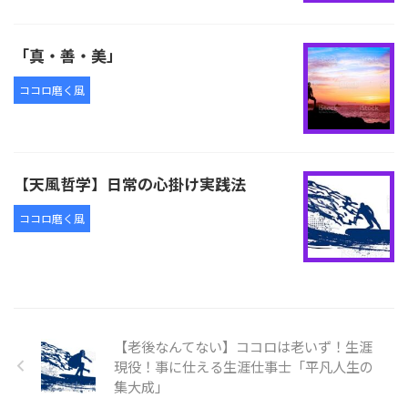
「真・善・美」
ココロ磨く風
【天風哲学】日常の心掛け実践法
ココロ磨く風
【老後なんてない】ココロは老いず！生涯
現役！事に仕える生涯仕事士「平凡人生の
集大成」