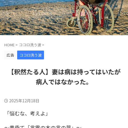
HOME
>
ココロ洗う波
>
広告
ココロ洗う波
【釈然たる人】妻は病は持ってはいたが
病人ではなかった。
2025年12月18日
「悩むな、考えよ」
〜黄昏て「言霊の木の言の葉」〜