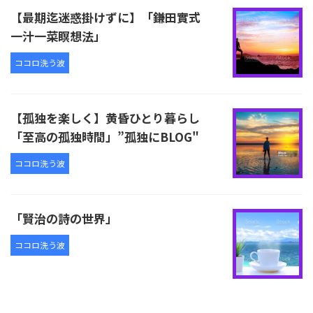
【最期迄迷惑掛けずに】「鎌田實式
一汁一菜瞑想法」
ココロ洗う波
【孤独を楽しく】黄昏ひとり暮らし
「至高の孤独時間」”孤独にBLOG"
ココロ洗う波
「賢治の詩の世界」
ココロ洗う波